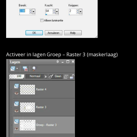
Activeer in lagen Groep – Raster 3 (maskerlaag)