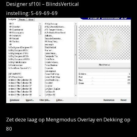
Designer sf10I – BlindsVertical
instelling: 5-69-69-69
Zet deze laag op Mengmodus Overlay en Dekking op
80