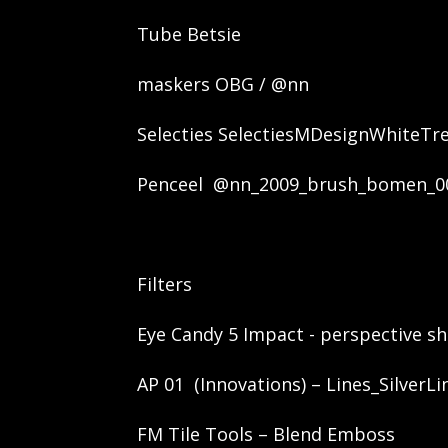
Tube Betsie
maskers OBG / @nn
Selecties SelectiesMDesignWhiteTr
Penceel @nn_2009_brush_bomen_00
Filters
Eye Candy 5 Impact - perspective 
AP 01 (Innovations) – Lines_SilverLi
FM Tile Tools – Blend Emboss