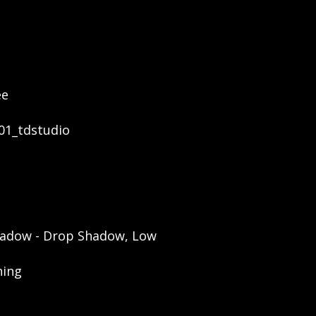
ee
1_tdstudio
shadow - Drop Shadow, Low
ning