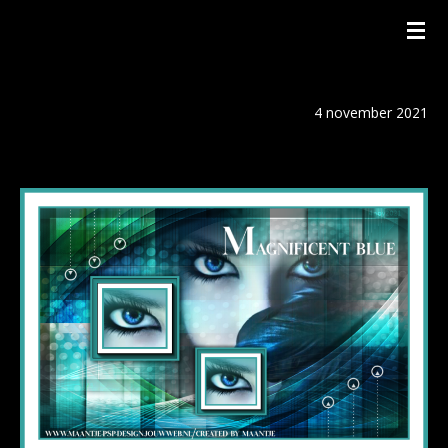
Ga
direct
naar
4 november 2021
de
hoofdinhoud