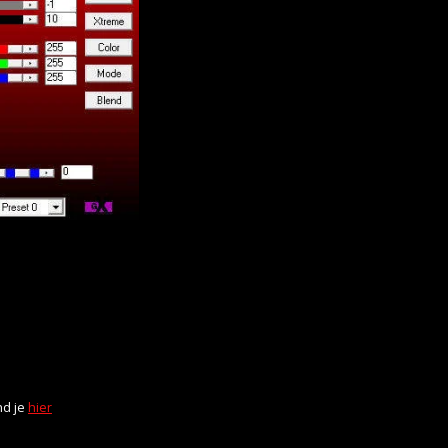
nd je
hier