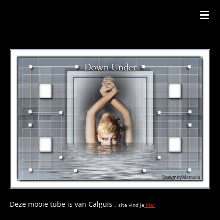
Ga
direct
naar
de
hoofdinhoud
Deze mooie tube is van Calguis ,
site vind je
hier